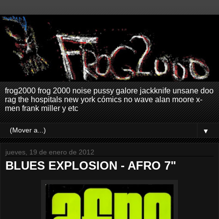
frog2000 frog 2000 noise pussy galore jackknife unsane doo
rag the hospitals new york cómics no wave alan moore x-
men frank miller y etc
▼
jueves, 19 de enero de 2012
BLUES EXPLOSION - AFRO 7"